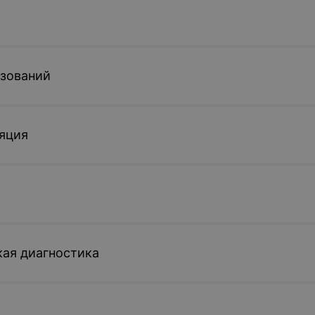
образований лор-органов
от 505 руб.
Записаться
азований
яция
ая диагностика