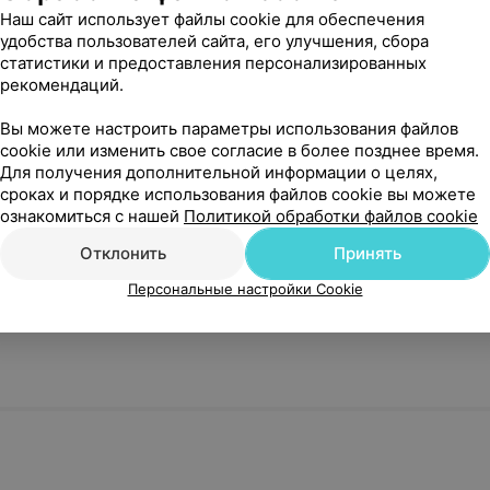
Наш сайт использует файлы cookie для обеспечения
удобства пользователей сайта, его улучшения, сбора
статистики и предоставления персонализированных
ун
Удаление инородного тела
Внутригорт
рекомендаций.
хирургия
аботкой
гортаноглотки
лекарствен
и
Вы можете настроить параметры использования файлов
cookie или изменить свое согласие в более позднее время.
Для получения дополнительной информации о целях,
от 37 руб.
от 26 руб.
сроках и порядке использования файлов cookie вы можете
ознакомиться с нашей
Политикой обработки файлов cookie
Записаться
Записатьс
Отклонить
Принять
ргия
Персональные настройки Cookie
челюстной
Удаление инородного тела
Анемизация
из носа
и носоглот
от 28 руб.
от 9 руб.
Записаться
Записатьс