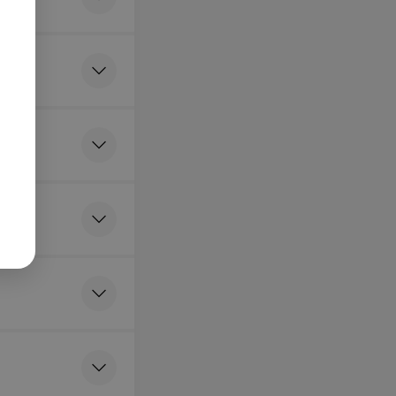
анное вливание
ных средств
я
 слизистой носа
ки
я