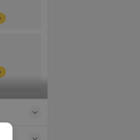
я
я
е лакун
ез обработки
нными
и
я