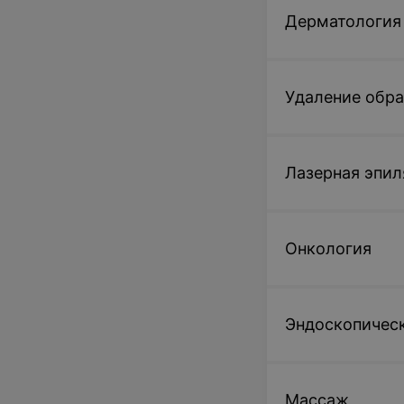
перегородки
Дерматология
от 460 руб.
Записаться
Удаление обр
Лазерная эпил
Онкология
Эндоскопическ
Массаж