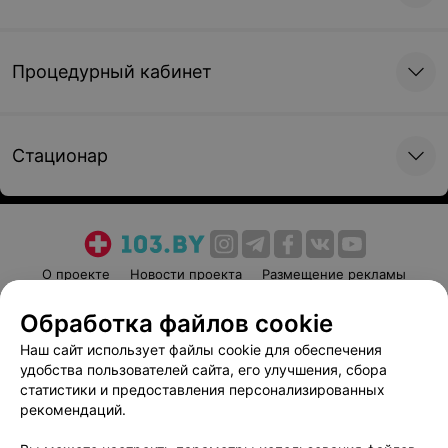
Процедурный кабинет
Стационар
О проекте
Новости проекта
Размещение рекламы
Медицинский маркетинг
Публичный договор
Обработка файлов cookie
Пользовательское соглашение
Способы оплаты
Наш сайт использует файлы cookie для обеспечения
Вакансии
Партнеры
удобства пользователей сайта, его улучшения, сбора
Написать руководителю 103.by
статистики и предоставления персонализированных
рекомендаций.
Написать в поддержку
Персональные настройки cookie