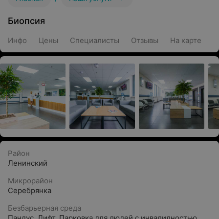
Биопсия
Инфо
Цены
Специалисты
Отзывы
На карте
Район
Ленинский
Микрорайон
Серебрянка
Безбарьерная среда
Пандус
,
Лифт
,
Парковка для людей с инвалидностью