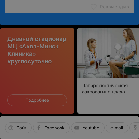
Рекомендую
Дневной стационар
МЦ «Аква-Минск
Клиника»
круглосуточно
Лапароскопическая
сакровагинопексия
Подробнее
Сайт
Facebook
Youtube
e-mail