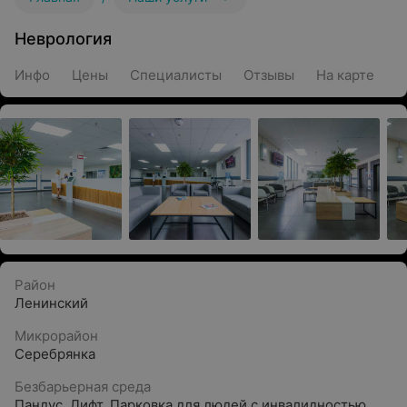
Неврология
Инфо
Цены
Специалисты
Отзывы
На карте
Район
Ленинский
Микрорайон
Серебрянка
Безбарьерная среда
Пандус
,
Лифт
,
Парковка для людей с инвалидностью