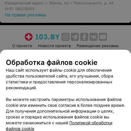
Юридический адрес: г. Минск, пр-т Рокоссовского, д. 44
УНП: 190230915
На правах рекламы
О проекте
Новости проекта
Размещение рекламы
Медицинский маркетинг
Публичный договор
Обработка файлов cookie
Пользовательское соглашение
Способы оплаты
Наш сайт использует файлы cookie для обеспечения
Вакансии
Партнеры
удобства пользователей сайта, его улучшения, сбора
Написать руководителю 103.by
статистики и предоставления персонализированных
Написать в поддержку
рекомендаций.
Персональные настройки cookie
Вы можете настроить параметры использования файлов
Обработка персональных данных
cookie или изменить свое согласие в более позднее время.
Для получения дополнительной информации о целях,
сроках и порядке использования файлов cookie вы
можете ознакомиться с нашей
Политикой обработки
файлов cookie