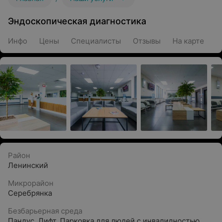
Эндоскопическая диагностика
Инфо
Цены
Специалисты
Отзывы
На карте
Район
Ленинский
Микрорайон
Серебрянка
Безбарьерная среда
Пандус
,
Лифт
,
Парковка для людей с инвалидностью