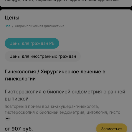
Цены
Все
/
Эндоскопическая диагностика
Цены для граждан РБ
Цены для иностранных граждан
Гинекология
/
Хирургическое лечение в
гинекологии
Гистероскопия с биопсией эндометрия с ранней
выпиской
повторный прием врача-акушера-гинеколога,
гистероскопия с биопсией эндометрия, цитология, гисто
от 907 руб.
Записаться