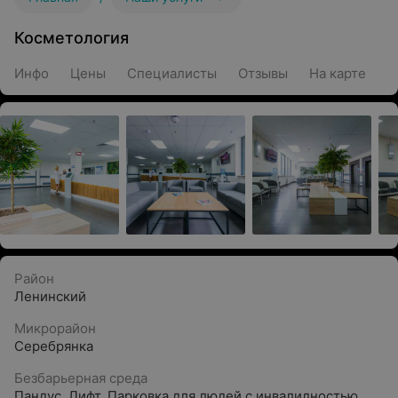
Косметология
Инфо
Цены
Специалисты
Отзывы
На карте
Район
Ленинский
Микрорайон
Серебрянка
Безбарьерная среда
Пандус
,
Лифт
,
Парковка для людей с инвалидностью