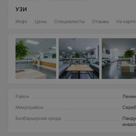
УЗИ
Инфо
Цены
Специалисты
Отзывы
На карте
Район
Лени
Микрорайон
Сереб
Безбарьерная среда
Панду
инвал