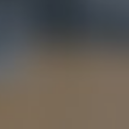
 от укутывания и
Как правильно соблюдать
траса. Педиатр о
интимную гигиену? Часть 2:
ке «смерти в
мужчины
статья о нас