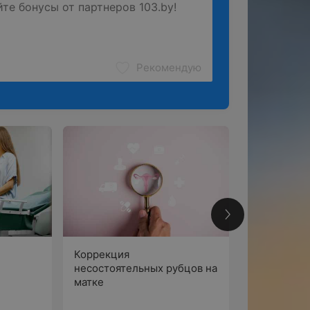
Рекомендую
Коррекция
Отказаться
несостоятельных рубцов на
мягкого ма
матке
профилакти
колыбели»
статья о нас