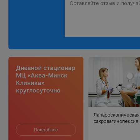
Дневной стационар
МЦ «Аква-Минск
Клиника»
круглосуточно
Лапароскопическая
сакровагинопексия
Подробнее