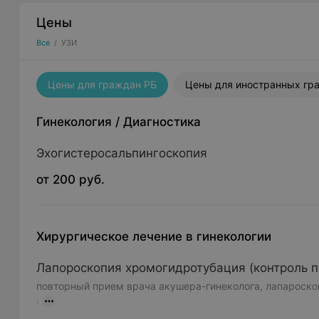
Цены
Все
/
УЗИ
Цены для граждан РБ
Цены для иностранных гр
Гинекология
/
Диагностика
Эхогистеросальпингоскопия
от 200 руб.
Хирургическое лечение в гинекологии
Лапороскопия хромогидротубация (контроль 
повторный прием врача акушера-гинеколога, лапароскоп
к