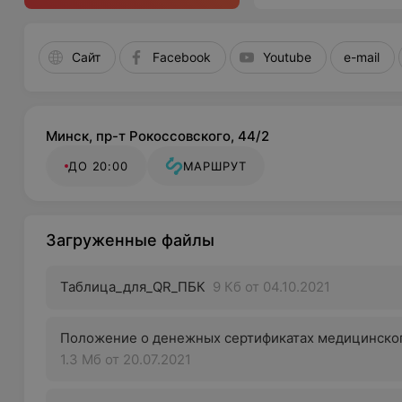
Сайт
Facebook
Youtube
e-mail
Минск, пр-т Рокоссовского, 44/2
ДО 20:00
МАРШРУТ
Загруженные файлы
Таблица_для_QR_ПБК
9 Кб
от 04.10.2021
Положение о денежных сертификатах медицинског
1.3 Мб
от 20.07.2021