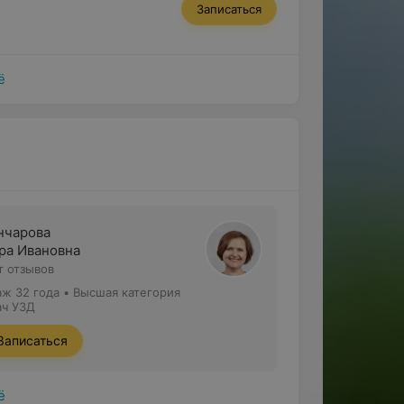
Записаться
ё
нчарова
ра Ивановна
т отзывов
аж 32 года
•
Высшая категория
ач УЗД
Записаться
ё