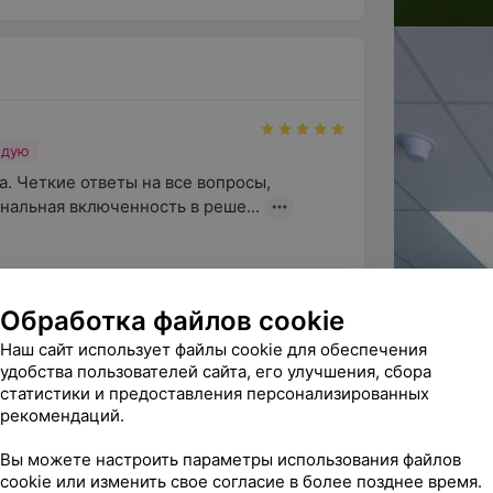
ндую
а. Четкие ответы на все вопросы, 
нальная включенность в реше...
Обработка файлов cookie
ндую
Наш сайт использует файлы cookie для обеспечения
центра. Удобное для меня расположение, 
удобства пользователей сайта, его улучшения, сбора
 всегда довольна качес...
статистики и предоставления персонализированных
рекомендаций.
ись нам и оставили отзыв!

Вы можете настроить параметры использования файлов
м близким!

cookie или изменить свое согласие в более позднее время.