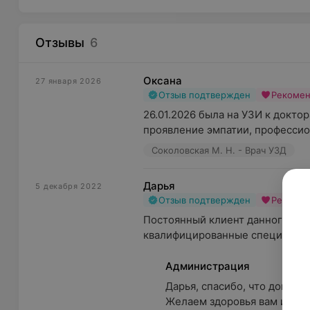
Отзывы
6
Оксана
27 января 2026
Отзыв подтвержден
Рекоме
26.01.2026 была на УЗИ к доктор
проявление эмпатии, профессио
Соколовская М. Н. - Врач УЗД
Дарья
5 декабря 2022
Отзыв подтвержден
Рекоме
Постоянный клиент данного мед
квалифицированные специалисты,
Администрация
Дарья, спасибо, что доверил
Желаем здоровья вам и ваши