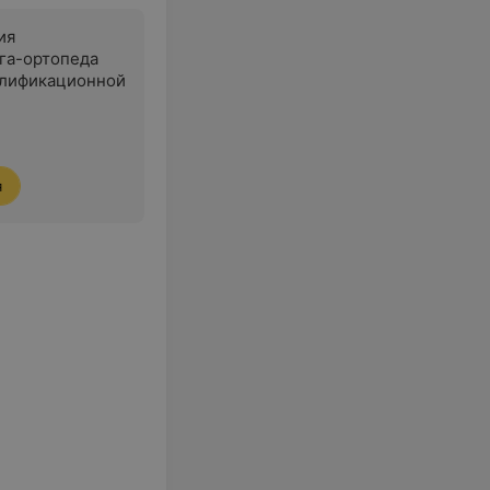
ия
га-ортопеда
алификационной
я