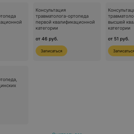
Консультация
Консультац
ртопеда
травматолога-ортопеда
травматоло
кационной
первой квалификационной
высшей кв
категории
категории
от 46 руб.
от 51 руб.
Записаться
Записатьс
топеда,
цинских