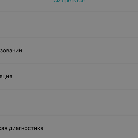
Смотреть все
азований
яция
ая диагностика