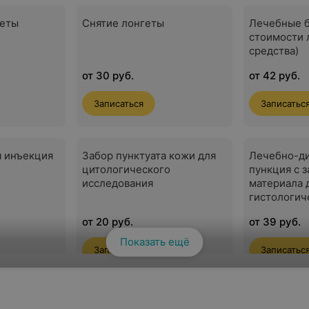
геты
Снятие лонгеты
Лечебные б
стоимости 
средства)
от 30 руб.
от 42 руб.
Записаться
Записатьс
я инъекция
Забор пунктуата кожи для
Лечебно-ди
цитологического
пункция с 
исследования
материала 
гистологич
исследован
от 20 руб.
от 39 руб.
Показать ещё
Смотреть все
Записаться
Записатьс
 с/без
Введение лекарственного
Плазмотера