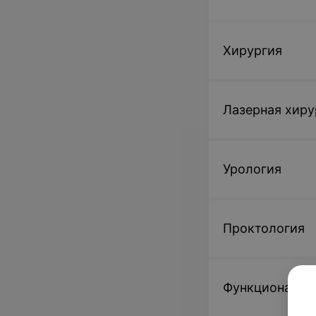
Хирургия
Лазерная хиру
Урология
Проктология
Функциональн