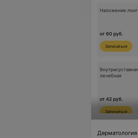
Наложение лон
от 60 руб.
Записаться
Внутрисуставна
лечебная
от 42 руб.
Записаться
Дерматология
Пункция сустава