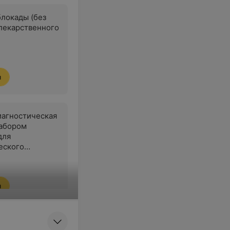
локады (без
лекарственного
я
агностическая
забором
для
еского
ия
я
пия сустава