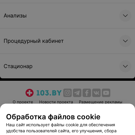
Анализы
Процедурный кабинет
Стационар
О проекте
Новости проекта
Размещение рекламы
Медицинский маркетинг
Публичный договор
Обработка файлов cookie
Пользовательское соглашение
Способы оплаты
Наш сайт использует файлы cookie для обеспечения
Вакансии
Партнеры
удобства пользователей сайта, его улучшения, сбора