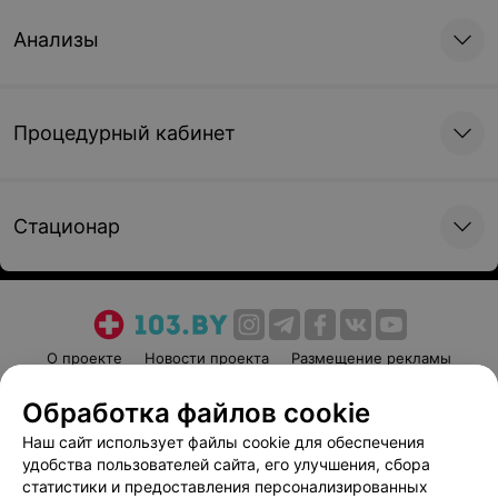
Анализы
Процедурный кабинет
Стационар
О проекте
Новости проекта
Размещение рекламы
Медицинский маркетинг
Публичный договор
Обработка файлов cookie
Пользовательское соглашение
Способы оплаты
Наш сайт использует файлы cookie для обеспечения
Вакансии
Партнеры
удобства пользователей сайта, его улучшения, сбора
Написать руководителю 103.by
статистики и предоставления персонализированных