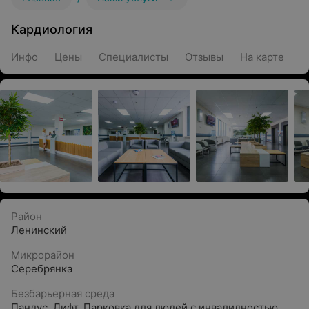
Кардиология
Инфо
Цены
Специалисты
Отзывы
На карте
Район
Ленинский
Микрорайон
Серебрянка
Безбарьерная среда
Пандус
,
Лифт
,
Парковка для людей с инвалидностью