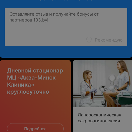
Рекомендую
Дневной стационар
МЦ «Аква-Минск
Клиника»
круглосуточно
Лапароскопическая
сакровагинопексия
Подробнее