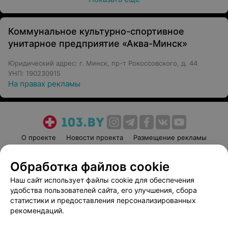
Коммунальное культурно-спортивное
унитарное предприятие «Аква-Минск»
Юридический адрес: г. Минск, пр-т Рокоссовского, д. 44
УНП: 190230915
На правах рекламы
О проекте
Новости проекта
Размещение рекламы
Медицинский маркетинг
Публичный договор
Обработка файлов cookie
Пользовательское соглашение
Способы оплаты
Наш сайт использует файлы cookie для обеспечения
Вакансии
Партнеры
удобства пользователей сайта, его улучшения, сбора
Написать руководителю 103.by
статистики и предоставления персонализированных
Написать в поддержку
рекомендаций.
Персональные настройки cookie