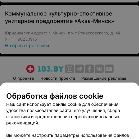
Коммунальное культурно-спортивное
унитарное предприятие «Аква-Минск»
Юридический адрес: г. Минск, пр-т Рокоссовского, д. 44
УНП: 190230915
На правах рекламы
О проекте
Новости проекта
Размещение рекламы
Медицинский маркетинг
Публичный договор
Обработка файлов cookie
Пользовательское соглашение
Способы оплаты
Наш сайт использует файлы cookie для обеспечения
Вакансии
Партнеры
удобства пользователей сайта, его улучшения, сбора
Написать руководителю 103.by
статистики и предоставления персонализированных
Написать в поддержку
рекомендаций.
Персональные настройки cookie
Вы можете настроить параметры использования файлов