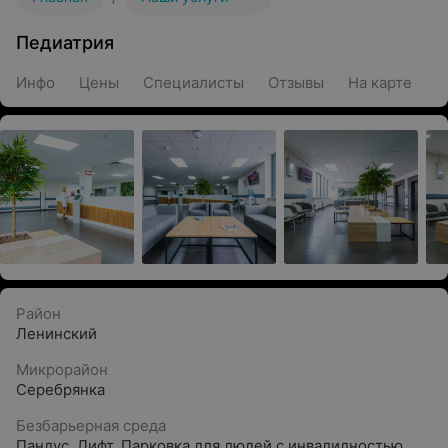
Педиатрия
Инфо
Цены
Специалисты
Отзывы
На карте
Район
Ленинский
Микрорайон
Серебрянка
Безбарьерная среда
Пандус
,
Лифт
,
Парковка для людей с инвалидностью