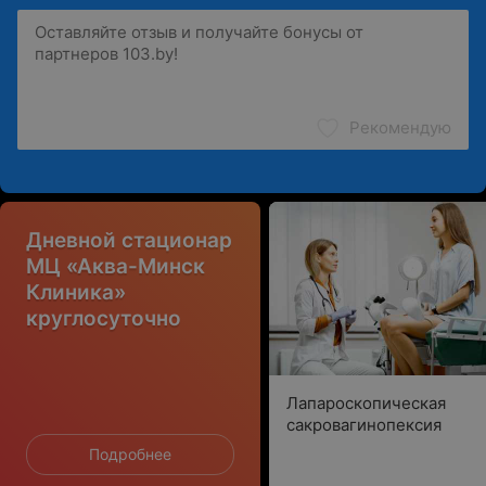
Рекомендую
Дневной стационар
МЦ «Аква-Минск
Клиника»
круглосуточно
Лапароскопическая
сакровагинопексия
Подробнее