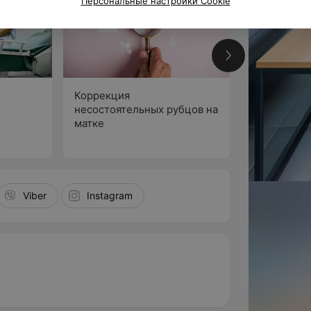
Персональные настройки Cookie
Коррекция
Отказаться
несостоятельных рубцов на
мягкого ма
матке
профилакти
колыбели»
статья о нас
Viber
Instagram