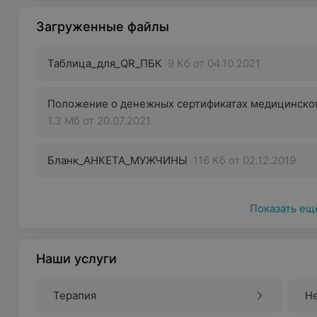
Загруженные файлы
Таблица_для_QR_ПБК
9 Кб
от 04.10.2021
Положение о денежных сертификатах медицинског
1.3 Мб
от 20.07.2021
Бланк_АНКЕТА_МУЖЧИНЫ
116 Кб
от 02.12.2019
Показать ещ
Наши услуги
Терапия
Н